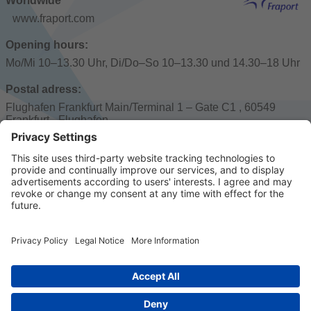
Worldwide
www.fraport.com
Opening hours:
Mo/Mi 10–13.30 Uhr, Di/Do–So 10–13.30 und 14.30–18 Uhr
Postal adress:
Flughafen Frankfurt Main/Terminal 1 – Gate C1 , 60549
Frankfurt - Flughafen
Public transport:
Flughafen Regionalbahnhof