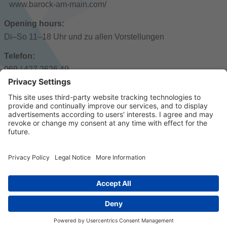
www.barock-am-main.com/
Opening hours:
Di–So 11–18 Uhr und zu allen Vorstellungen
Telefon:
069 / 427 2626 49
Postal adress:
Großer Hirschgraben 19, 60311 Frankfurt - Innenstadt
© 2023 k/c/e Marketing GmbH –
Imprint