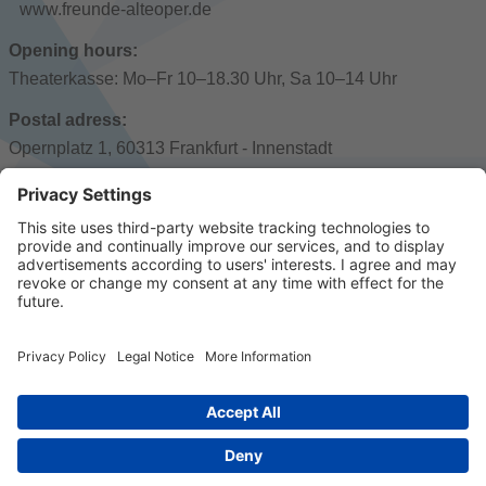
www.freunde-alteoper.de
Opening hours:
Theaterkasse: Mo–Fr 10–18.30 Uhr, Sa 10–14 Uhr
Postal adress:
Opernplatz 1, 60313 Frankfurt - Innenstadt
Public transport:
Alte Oper: U6/7, Bus N1/N2, Rohrbach/Friedberger
Landstraße: Linie 12, Bus 30