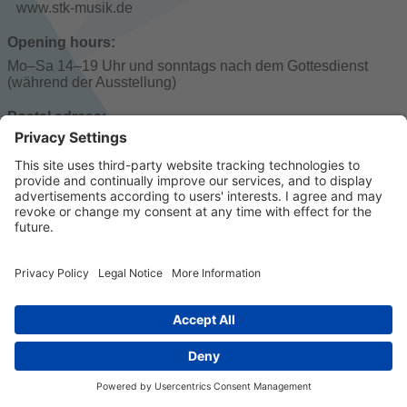
www.stk-musik.de
Opening hours:
Mo–Sa 14–19 Uhr und sonntags nach dem Gottesdienst
(während der Ausstellung)
Postal adress:
An der Hauptwache 1, 60313 Frankfurt - Innenstadt
© 2023 k/c/e Marketing GmbH –
Imprint